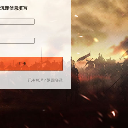
沉迷信息填写
注册
已有帐号? 返回登录