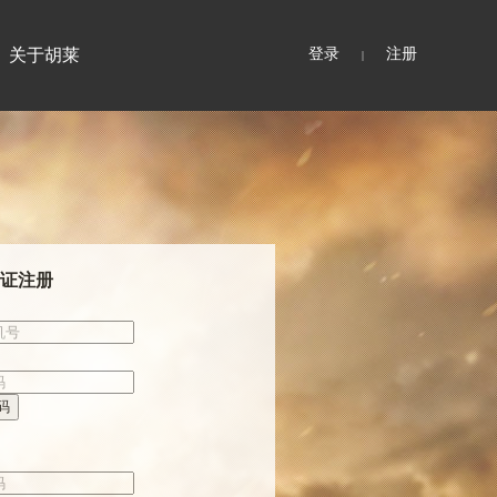
关于胡莱
登录
注册
|
证注册
码