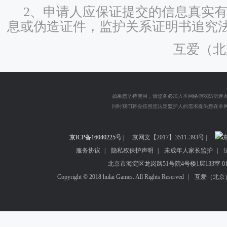
2、申请人应保证提交的信息真实
息或伪造证件，监护关系证明书追究
互爱（北
如果您坚持使用，请您务必加入本网络游戏防沉迷
同时我们将会按照您法定监护人的需求提供您在本
您在使用本网络游戏服务之前已经明确知晓网络游戏可能给
京ICP备16040225号 |
包括长时间游戏可能不利于您的身心健康等。为了您的健康请
京网文【2017】3511-393号 |
京
服务协议
|
隐私权保护声明
|
未成年人家长监护
|
抵制不良游戏，拒绝盗版游戏，注意自我保护，
北京市海淀区龙岗路51号院4号楼1层133室 010-
适度游戏益脑，沉迷游戏伤身，合理安排时间，
Copyright © 2018 hulai Games. All Rights Reserved
|
互爱（北京
本网站所有游戏仅适合于年满18周岁以上
如果您未满18周岁，不建议您注册并使用本网