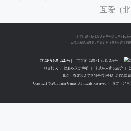
互爱（北
本网站所有游戏仅适合于年满18周岁以上
如果您未满18周岁，不建议您注册并使用本网
如果您坚持使用，请您务必加入本网络游戏防沉迷
同时我们将会按照您法定监护人的需求提供您在本
京ICP备16040225号 |
京网文【2017】3511-393号 |
京
您在使用本网络游戏服务之前已经明确知晓网络游戏可能给
包括长时间游戏可能不利于您的身心健康等。为了您的健康请
服务协议
|
隐私权保护声明
|
未成年人家长监护
|
北京市海淀区龙岗路51号院4号楼1层133室 010-
抵制不良游戏，拒绝盗版游戏，注意自我保护，
Copyright © 2018 hulai Games. All Rights Reserved
|
互爱（北京
适度游戏益脑，沉迷游戏伤身，合理安排时间，