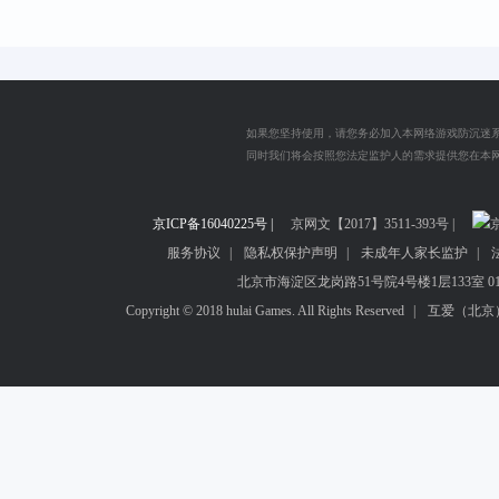
如果您坚持使用，请您务必加入本网络游戏防沉迷
同时我们将会按照您法定监护人的需求提供您在本
您在使用本网络游戏服务之前已经明确知晓网络游戏可能给
京ICP备16040225号 |
包括长时间游戏可能不利于您的身心健康等。为了您的健康请
京网文【2017】3511-393号 |
京
服务协议
|
隐私权保护声明
|
未成年人家长监护
|
抵制不良游戏，拒绝盗版游戏，注意自我保护，
北京市海淀区龙岗路51号院4号楼1层133室 010-
适度游戏益脑，沉迷游戏伤身，合理安排时间，
Copyright © 2018 hulai Games. All Rights Reserved
|
互爱（北京
本网站所有游戏仅适合于年满18周岁以上
如果您未满18周岁，不建议您注册并使用本网